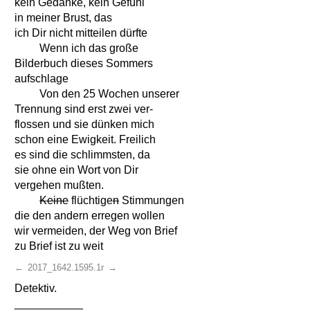
kein Gedanke, kein Gefühl
in meiner Brust, das
ich Dir nicht mitteilen dürfte
Wenn ich das große
Bilderbuch dieses Sommers
aufschlage
Von den 25 Wochen unserer
Trennung sind erst zwei ver-
flossen und sie dünken mich
schon eine Ewigkeit. Freilich
es sind die schlimmsten, da
sie ohne ein Wort von Dir
vergehen mußten.
Keine
flüchtige
n
Stimmungen
die den andern erregen wollen
wir vermeiden, der Weg von Brief
zu Brief ist zu weit
←
2017_1642.1595.1r
→
Detektiv.
___________