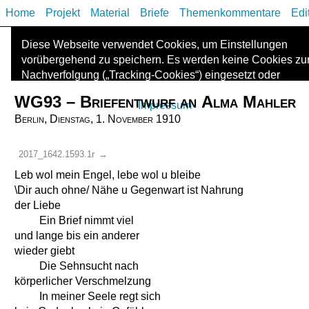
Home
Projekt
Material
Briefe
Themenkommentare
Edi
Diese Webseite verwendet Cookies, um Einstellungen
vorübergehend zu speichern. Es werden keine Cookies zu
Nachverfolgung („Tracking-Cookies“) eingesetzt oder
Informationen mit Dritten geteilt. Die Kontaktdaten des
WG93 – Briefentwurf an Alma Mahler
Anbieters finden Sie im
Impressum
.
Berlin, Dienstag, 1. November 1910
2017_1642.1593.1r
→
Leb wol mein Engel, lebe wol u bleibe
\Dir auch ohne/ Nähe u Gegenwart ist Nahrung
der Liebe
Ein Brief nimmt viel
und lange bis ein anderer
wieder giebt
Die Sehnsucht nach
körperlicher Verschmelzung
In meiner Seele regt sich